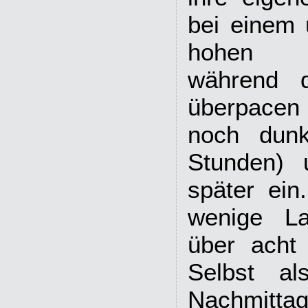
bei einem 
hohen Flü
während 
überpacen 
noch dunk
Stunden) 
später ei
wenige La
über acht
Selbst a
Nachmittag