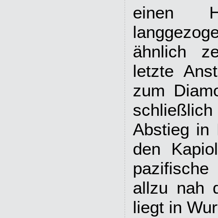
einen H
langgezog
ähnlich z
letzte Ans
zum Diamo
schließlic
Abstieg in 
den Kapiol
pazifisch
allzu nah 
liegt in Wur