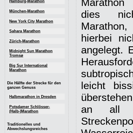
Marathon 
Hamburg-Marathon
dies ni
München-Marathon
New York City Marathon
Marathon,
Sahara Marathon
hierbei ni
Zürich-Marathon
angelegt. 
Midnight Sun Marathon
Tromsø
Herausf
Big Sur International
Marathon
subtropisc
leicht bis
Die Hälfte der Strecke für den
ganzen Genuss
überstehe
Halbmarathon in Dresden
an all d
Potsdamer Schlösser-
(Halb-)Marathon
Streckenpo
Traditionelles und
Abwechslungsreiches
Wasserreic