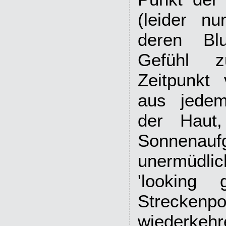
(leider n
deren Bl
Gefühl 
Zeitpunkt 
aus jedem
der Haut,
Sonnena
unermüdli
'looking 
Streckenpo
wiederkehr