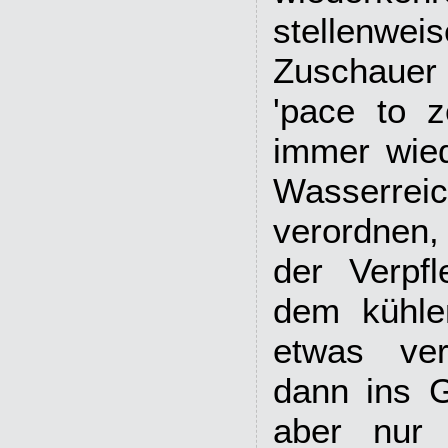
stellen
Zuschaue
'pace to z
immer wied
Wasserrei
verordnen,
der Verpf
dem kühle
etwas ver
dann ins G
aber nur 