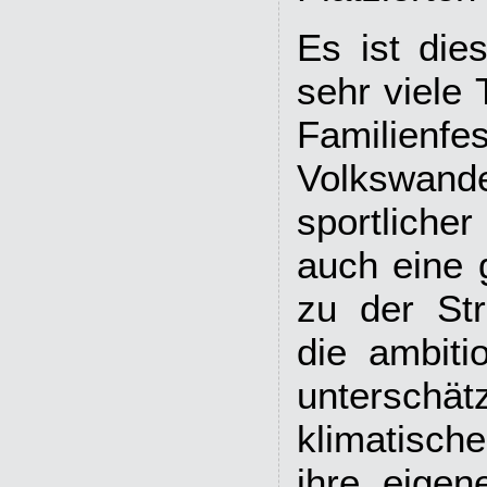
Es ist dies
sehr viele
Famil
Volkswan
sportliche
auch eine 
zu der Str
die ambitio
unterschä
klimatisch
ihre eigen