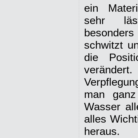
ein Materi
sehr läs
besonder
schwitzt u
die Posit
verände
Verpflegun
man ganz
Wasser all
alles Wich
heraus.