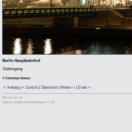
Berlin Hauptbahnhof
Südeingang
© Christian Drews
·< Anfang
|
< Zurück
|
Übersicht
|
Weiter >
|
Ende >·
Bild 10 von 14
Galerie erstellt mit HomeGallery 1.4.10