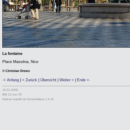
La fontaine
Place Masséna, Nice
© Christian Drews
·< Anfang
|
< Zurück
|
Übersicht
|
Weiter >
|
Ende >·
19.01.2008
Bild 10 von 35
Galerie erstellt mit HomeGallery 1.4.10