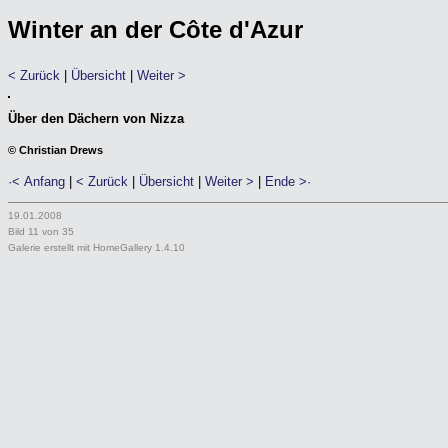
Winter an der Côte d'Azur
< Zurück
|
Übersicht
|
Weiter >
Über den Dächern von Nizza
© Christian Drews
·< Anfang
|
< Zurück
|
Übersicht
|
Weiter >
|
Ende >·
19.01.2008
Bild 11 von 35
Galerie erstellt mit HomeGallery 1.4.10