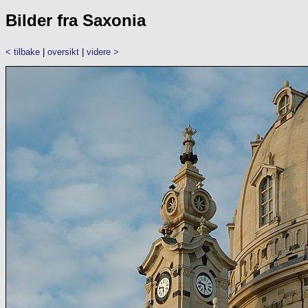
Bilder fra Saxonia
< tilbake
|
oversikt
|
videre >