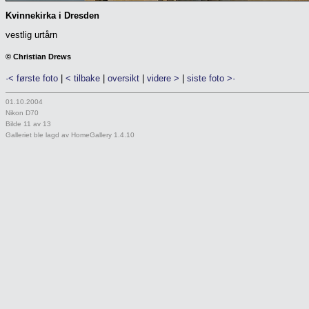
Kvinnekirka i Dresden
vestlig urtårn
© Christian Drews
·< første foto
|
< tilbake
|
oversikt
|
videre >
|
siste foto >·
01.10.2004
Nikon D70
Bilde 11 av 13
Galleriet ble lagd av HomeGallery 1.4.10