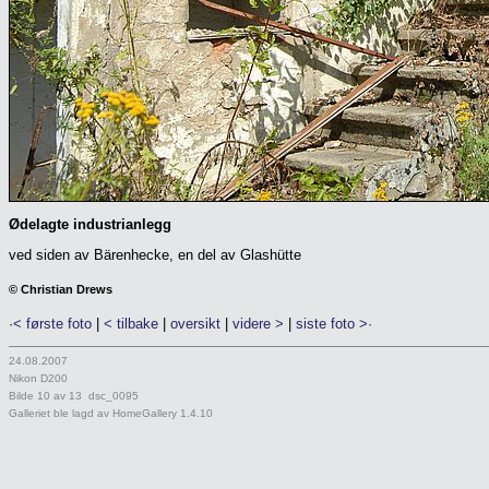
Ødelagte industrianlegg
ved siden av Bärenhecke, en del av Glashütte
© Christian Drews
·< første foto
|
< tilbake
|
oversikt
|
videre >
|
siste foto >·
24.08.2007
Nikon D200
Bilde 10 av 13 dsc_0095
Galleriet ble lagd av HomeGallery 1.4.10