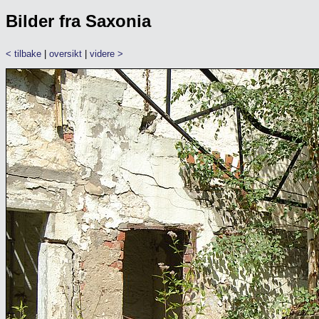
Bilder fra Saxonia
< tilbake
|
oversikt
|
videre >