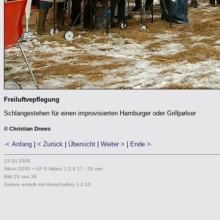
Freiluftvepflegung
Schlangestehen für einen improvisierten Hamburger oder Grillpølser
© Christian Drews
·< Anfang
|
< Zurück
|
Übersicht
|
Weiter >
|
Ende >·
23.03.2008
Nikon D200 + AF-S Nikkor 1:2.8 17 - 35 mm
Bild 23 von 36
Galerie erstellt mit HomeGallery 1.4.10