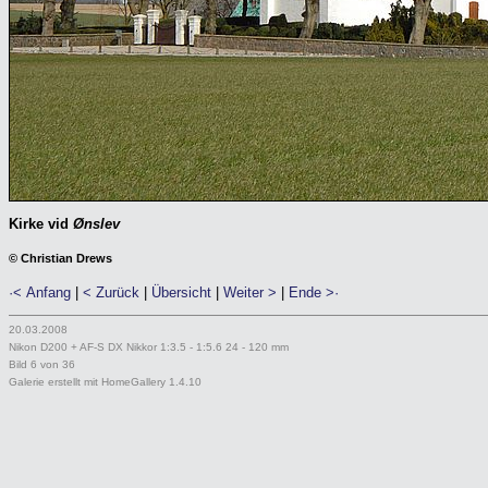
Kirke vid
Ønslev
© Christian Drews
·< Anfang
|
< Zurück
|
Übersicht
|
Weiter >
|
Ende >·
20.03.2008
Nikon D200 + AF-S DX Nikkor 1:3.5 - 1:5.6 24 - 120 mm
Bild 6 von 36
Galerie erstellt mit HomeGallery 1.4.10