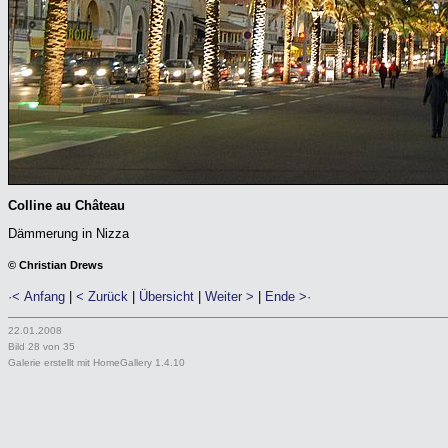
Colline au Château
Dämmerung in Nizza
© Christian Drews
·< Anfang
|
< Zurück
|
Übersicht
|
Weiter >
|
Ende >·
22.01.2008
Bild 28 von 35
Galerie erstellt mit HomeGallery 1.4.10