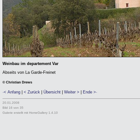
Weinbau im departement Var
Abseits von La Garde-Freinet
© Christian Drews
·< Anfang
|
< Zurück
|
Übersicht
|
Weiter >
|
Ende >·
20.01.2008
Bild 16 von 35
Galerie erstellt mit HomeGallery 1.4.10