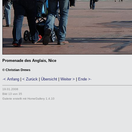
Promenade des Anglais, Nice
© Christian Drews
·< Anfang
|
< Zurück
|
Übersicht
|
Weiter >
|
Ende >·
19.01.2008
Bild 13 von 35
Galerie erstellt mit HomeGallery 1.4.10