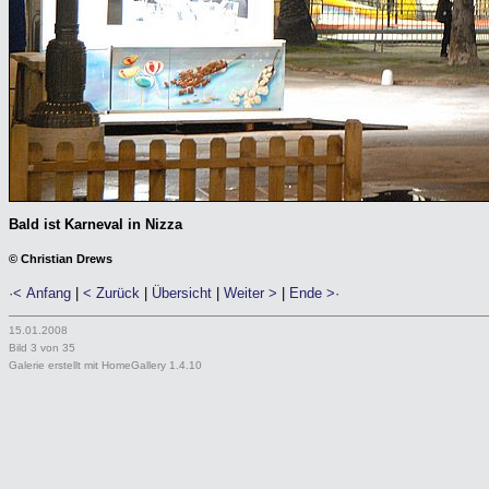
Bald ist Karneval in Nizza
© Christian Drews
·< Anfang
|
< Zurück
|
Übersicht
|
Weiter >
|
Ende >·
15.01.2008
Bild 3 von 35
Galerie erstellt mit HomeGallery 1.4.10