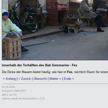
Innerhalb der Torhälften des
Bab Semmarine
- Fes
Die Dicke der Mauern bietet häufig, wie hier in
Fes
, reichlich Raum für eine
·< Anfang
|
< Zurück
|
Übersicht
|
Weiter >
|
Ende >·
02.03.2008
Panasonic DMC-FX07
Bild 4 von 23
Galerie erstellt mit HomeGallery 1.4.10