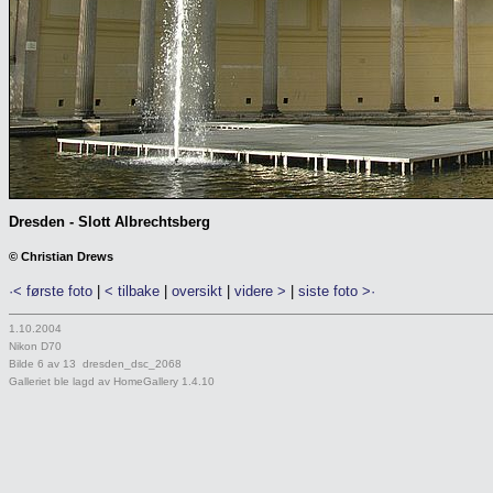
Dresden - Slott Albrechtsberg
© Christian Drews
·< første foto
|
< tilbake
|
oversikt
|
videre >
|
siste foto >·
1.10.2004
Nikon D70
Bilde 6 av 13 dresden_dsc_2068
Galleriet ble lagd av HomeGallery 1.4.10