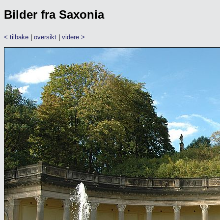
Bilder fra Saxonia
< tilbake
|
oversikt
|
videre >